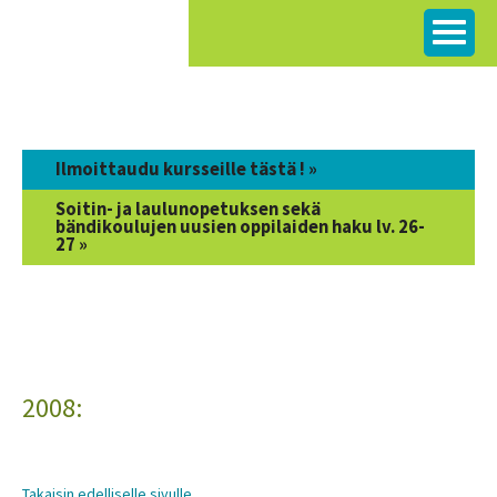
Siirry
sisältöön
Ilmoittaudu kursseille tästä ! »
Soitin- ja laulunopetuksen sekä
bändikoulujen uusien oppilaiden haku lv. 26-
27 »
2008:
Takaisin edelliselle sivulle