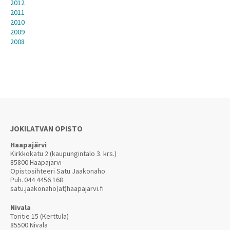
2012
2011
2010
2009
2008
JOKILATVAN OPISTO
Haapajärvi
Kirkkokatu 2 (kaupungintalo 3. krs.)
85800 Haapajärvi
Opistosihteeri Satu Jaakonaho
Puh.
044 4456 168
satu.jaakonaho(at)haapajarvi.fi
Nivala
Toritie 15 (Kerttula)
85500 Nivala