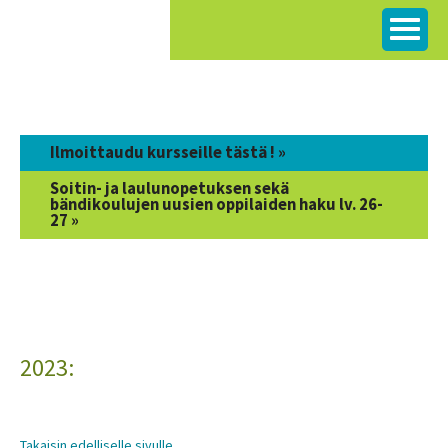
Siirry
sisältöön
Ilmoittaudu kursseille tästä ! »
Soitin- ja laulunopetuksen sekä
bändikoulujen uusien oppilaiden haku lv. 26-
27 »
2023:
Takaisin edelliselle sivulle