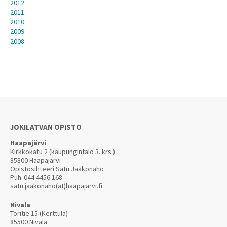
2012
2011
2010
2009
2008
JOKILATVAN OPISTO
Haapajärvi
Kirkkokatu 2 (kaupungintalo 3. krs.)
85800 Haapajärvi
Opistosihteeri Satu Jaakonaho
Puh.
044 4456 168
satu.jaakonaho(at)haapajarvi.fi
Nivala
Toritie 15 (Kerttula)
85500 Nivala