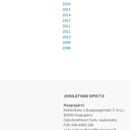
2016
2015
2014
2013
2012
2011
2010
2009
2008
JOKILATVAN OPISTO
Haapajärvi
Kirkkokatu 2 (kaupungintalo 3. krs.)
85800 Haapajärvi
Opistosihteeri Satu Jaakonaho
Puh.
044 4456 168
satu.jaakonaho(at)haapajarvi.fi