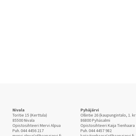
Nivala
Pyhäjärvi
Toritie 15 (Kerttula)
Ollintie 26 (kaupungintalo, 1. kr
85500 Nivala
86800 Pyhäsalmi
Opistosihteeri Mervi Alpua
Opistosihteeri Kaija Tienhaara
Puh.
044 4456 217
Puh.
044 4457 982
mervi.alpua(at)haapajarvi.fi
kaija.tienhaara(at)haapajarvi.fi