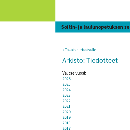
Siirry
sisältöön
Soitin- ja laulunopetuksen se
« Takaisin etusivulle
Arkisto: Tiedotteet
Valitse vuosi:
2026
2025
2024
2023
2022
2021
2020
2019
2018
2017