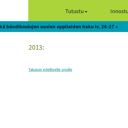
Tutustu
Innost
kä bändikoulujen uusien oppilaiden haku lv. 26-27 »
2013:
Takaisin edelliselle sivulle