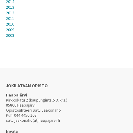
2014
2013
2012
2011
2010
2009
2008
JOKILATVAN OPISTO
Haapajärvi
Kirkkokatu 2 (kaupungintalo 3. krs.)
85800 Haapajärvi
Opistosihteeri Satu Jaakonaho
Puh.
044 4456 168
satu.jaakonaho(at)haapajarvi.fi
Nivala