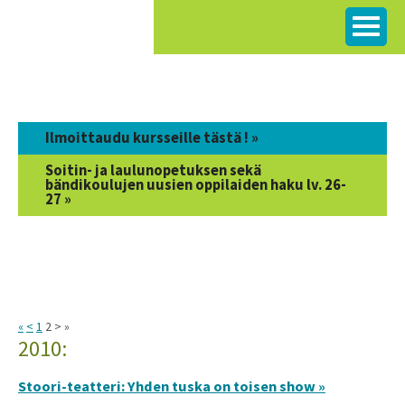
Siirry
sisältöön
Ilmoittaudu kursseille tästä ! »
Soitin- ja laulunopetuksen sekä
bändikoulujen uusien oppilaiden haku lv. 26-
27 »
«
<
1
2 > »
2010:
Stoori-teatteri: Yhden tuska on toisen show »