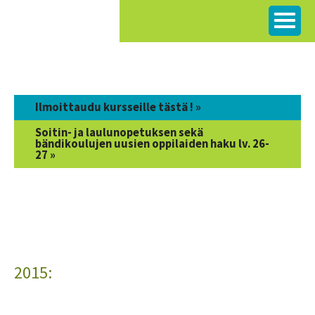
Siirry
sisältöön
Ilmoittaudu kursseille tästä ! »
Soitin- ja laulunopetuksen sekä
bändikoulujen uusien oppilaiden haku lv. 26-
27 »
2015: