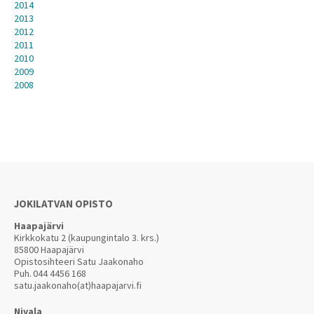
2014
2013
2012
2011
2010
2009
2008
JOKILATVAN OPISTO
Haapajärvi
Kirkkokatu 2 (kaupungintalo 3. krs.)
85800 Haapajärvi
Opistosihteeri Satu Jaakonaho
Puh.
044 4456 168
satu.jaakonaho(at)haapajarvi.fi
Nivala