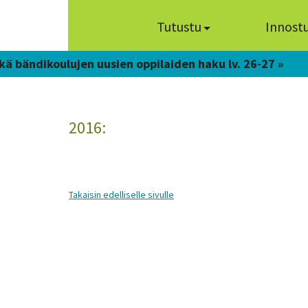
Tutustu
Innost
kä bändikoulujen uusien oppilaiden haku lv. 26-27 »
2016:
Takaisin edelliselle sivulle