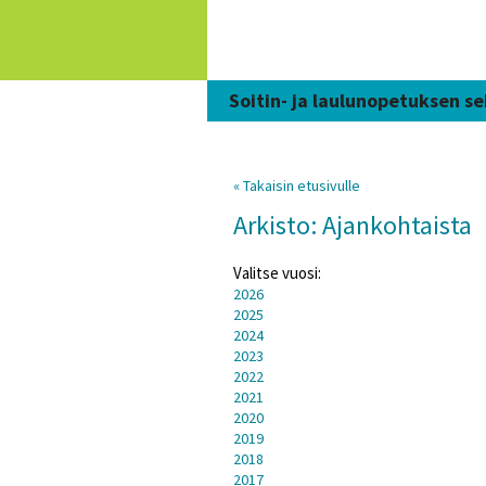
Siirry
sisältöön
Soitin- ja laulunopetuksen se
« Takaisin etusivulle
Arkisto: Ajankohtaista
Valitse vuosi:
2026
2025
2024
2023
2022
2021
2020
2019
2018
2017