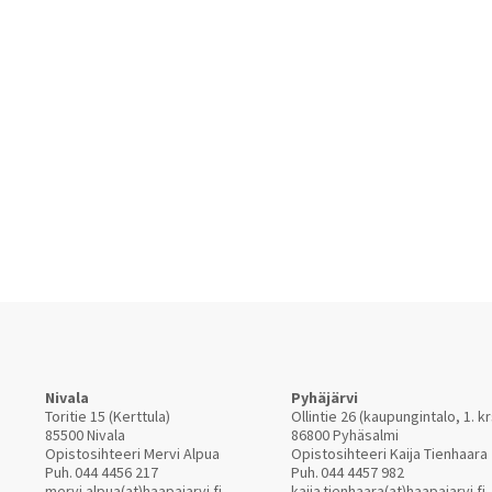
Nivala
Pyhäjärvi
Toritie 15 (Kerttula)
Ollintie 26 (kaupungintalo, 1. kr
85500 Nivala
86800 Pyhäsalmi
Opistosihteeri Mervi Alpua
Opistosihteeri Kaija Tienhaara
Puh.
044 4456 217
Puh.
044 4457 982
mervi.alpua(at)haapajarvi.fi
kaija.tienhaara(at)haapajarvi.fi