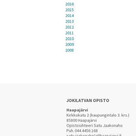
2016
2015
2014
2013
2012
2011
2010
2009
2008
JOKILATVAN OPISTO
Haapajärvi
Kirkkokatu 2 (kaupungintalo 3. krs.)
85800 Haapajärvi
Opistosihteeri Satu Jaakonaho
Puh.
044 4456 168
satu.jaakonaho(at)haapajarvi.fi