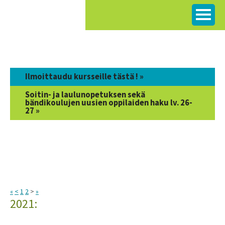
Siirry
sisältöön
Ilmoittaudu kursseille tästä ! »
Soitin- ja laulunopetuksen sekä
bändikoulujen uusien oppilaiden haku lv. 26-
27 »
«
<
1
2
>
»
2021: