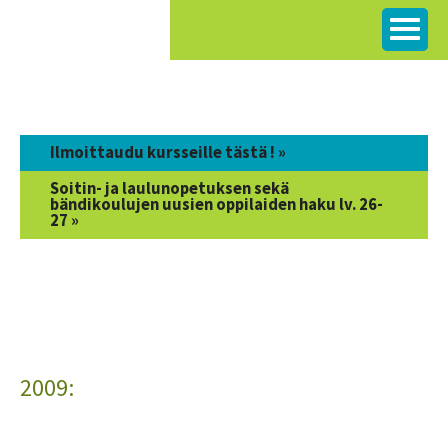
Siirry
sisältöön
Ilmoittaudu kursseille tästä ! »
Soitin- ja laulunopetuksen sekä
bändikoulujen uusien oppilaiden haku lv. 26-
27 »
2009: