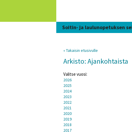
Siirry
sisältöön
Soitin- ja laulunopetuksen se
« Takaisin etusivulle
Arkisto: Ajankohtaista
Valitse vuosi:
2026
2025
2024
2023
2022
2021
2020
2019
2018
2017