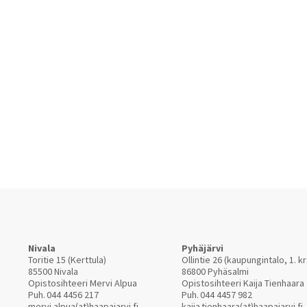
Nivala
Pyhäjärvi
Toritie 15 (Kerttula)
Ollintie 26 (kaupungintalo, 1. kr
85500 Nivala
86800 Pyhäsalmi
Opistosihteeri Mervi Alpua
Opistosihteeri Kaija Tienhaara
Puh.
044 4456 217
Puh.
044 4457 982
mervi.alpua(at)haapajarvi.fi
kaija.tienhaara(at)haapajarvi.fi