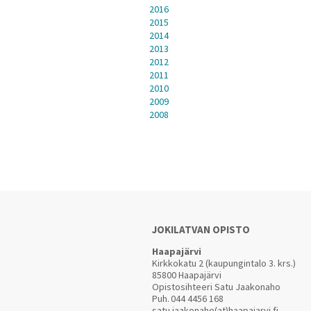
2016
2015
2014
2013
2012
2011
2010
2009
2008
JOKILATVAN OPISTO
Haapajärvi
Kirkkokatu 2 (kaupungintalo 3. krs.)
85800 Haapajärvi
Opistosihteeri Satu Jaakonaho
Puh.
044 4456 168
satu.jaakonaho(at)haapajarvi.fi