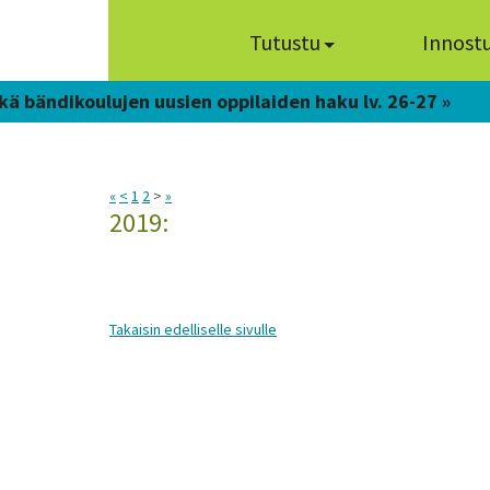
Tutustu
Innost
kä bändikoulujen uusien oppilaiden haku lv. 26-27 »
«
<
1
2
>
»
2019:
Takaisin edelliselle sivulle