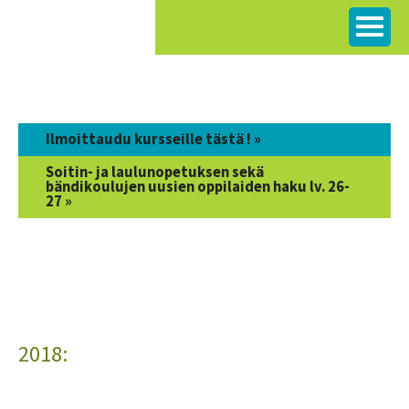
Siirry
sisältöön
Ilmoittaudu kursseille tästä ! »
Soitin- ja laulunopetuksen sekä
bändikoulujen uusien oppilaiden haku lv. 26-
27 »
2018: