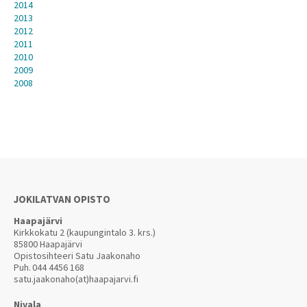
2014
2013
2012
2011
2010
2009
2008
JOKILATVAN OPISTO
Haapajärvi
Kirkkokatu 2 (kaupungintalo 3. krs.)
85800 Haapajärvi
Opistosihteeri Satu Jaakonaho
Puh.
044 4456 168
satu.jaakonaho(at)haapajarvi.fi
Nivala