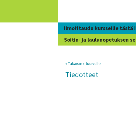
Siirry
sisältöön
Ilmoittaudu kursseille tästä !
Soitin- ja laulunopetuksen se
« Takaisin etusivulle
Tiedotteet