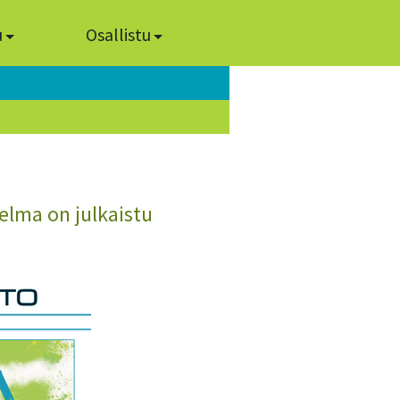
u
Osallistu
lma on julkaistu