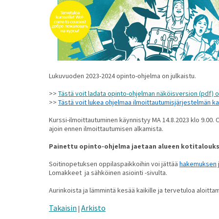
Lukuvuoden 2023-2024 opinto-ohjelma on julkaistu.
>>
Tästä voit ladata opinto-ohjelman näköisversion (pdf) 
>>
Tästä voit lukea ohjelmaa ilmoittautumisjärjestelmän k
Kurssi-ilmoittautuminen käynnistyy MA 14.8.2023 klo 9.00. 
ajoin ennen ilmoittautumisen alkamista.
Painettu opinto-ohjelma jaetaan alueen kotitalouksii
Soitinopetuksen oppilaspaikkoihin voi jättää
hakemuksen
Lomakkeet ja sähköinen asiointi -sivulta.
Aurinkoista ja lämmintä kesää kaikille ja tervetuloa aloit
Takaisin
Arkisto
|