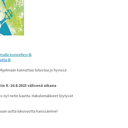
omalle koneellesi
autta
Ohjelmaan kannattaa tutustua jo hyvissä
n 9.-10.8.2023 välisenä aikana
.
jo nyt netin kautta. Hakulomakkeet löytyvät
tamaan uutta lukuvuotta kanssamme!