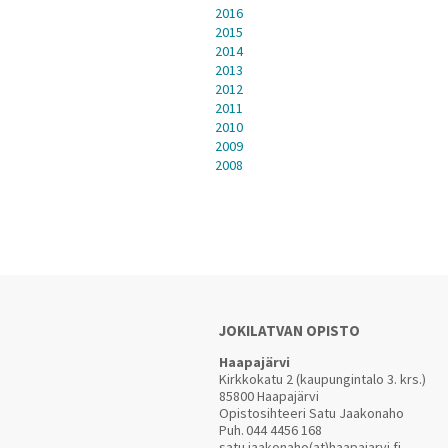
2016
2015
2014
2013
2012
2011
2010
2009
2008
JOKILATVAN OPISTO
Haapajärvi
Kirkkokatu 2 (kaupungintalo 3. krs.)
85800 Haapajärvi
Opistosihteeri Satu Jaakonaho
Puh.
044 4456 168
satu.jaakonaho(at)haapajarvi.fi