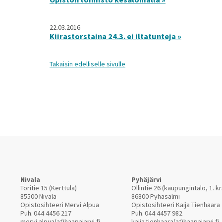
22.03.2016
Kiirastorstaina 24.3. ei iltatunteja »
Takaisin edelliselle sivulle
Nivala
Pyhäjärvi
Toritie 15 (Kerttula)
Ollintie 26 (kaupungintalo, 1. kr
85500 Nivala
86800 Pyhäsalmi
Opistosihteeri Mervi Alpua
Opistosihteeri Kaija Tienhaara
Puh.
044 4456 217
Puh.
044 4457 982
mervi.alpua(at)haapajarvi.fi
kaija.tienhaara(at)haapajarvi.fi