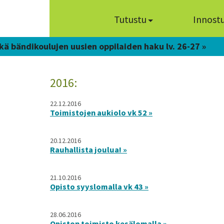
Tutustu
Innost
kä bändikoulujen uusien oppilaiden haku lv. 26-27 »
2016:
22.12.2016
Toimistojen aukiolo vk 52 »
20.12.2016
Rauhallista joulua! »
21.10.2016
Opisto syyslomalla vk 43 »
28.06.2016
Opiston toimisto kesälomalla »