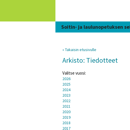
Siirry
sisältöön
Soitin- ja laulunopetuksen se
« Takaisin etusivulle
Arkisto: Tiedotteet
Valitse vuosi:
2026
2025
2024
2023
2022
2021
2020
2019
2018
2017