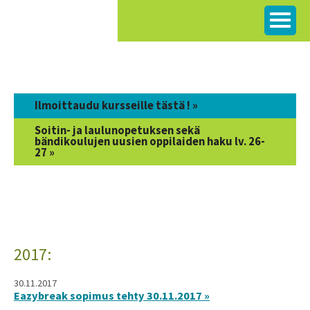
Siirry
sisältöön
Ilmoittaudu kursseille tästä ! »
Soitin- ja laulunopetuksen sekä
bändikoulujen uusien oppilaiden haku lv. 26-
27 »
2017:
30.11.2017
Eazybreak sopimus tehty 30.11.2017 »