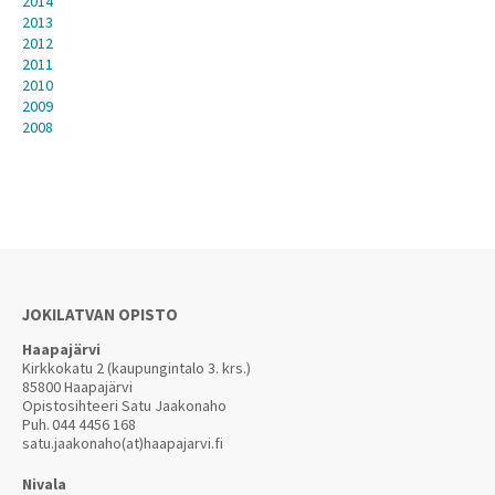
2014
2013
2012
2011
2010
2009
2008
JOKILATVAN OPISTO
Haapajärvi
Kirkkokatu 2 (kaupungintalo 3. krs.)
85800 Haapajärvi
Opistosihteeri Satu Jaakonaho
Puh.
044 4456 168
satu.jaakonaho(at)haapajarvi.fi
Nivala