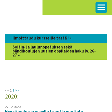
Siirry
sisältöön
Ilmoittaudu kursseille tästä ! »
Soitin- ja laulunopetuksen sekä
bändikoulujen uusien oppilaiden haku lv. 26-
27 »
« < 1
2
>
»
2020:
22.12.2020
Hyvää joulua ja onnellista uutta vuotta! »