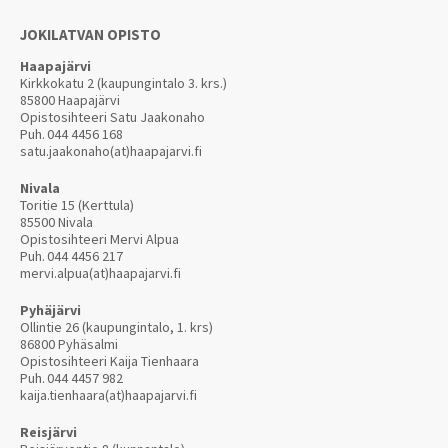
JOKILATVAN OPISTO
Haapajärvi
Kirkkokatu 2 (kaupungintalo 3. krs.)
85800 Haapajärvi
Opistosihteeri Satu Jaakonaho
Puh.
044 4456 168
satu.jaakonaho(at)haapajarvi.fi
Nivala
Toritie 15 (Kerttula)
85500 Nivala
Opistosihteeri Mervi Alpua
Puh.
044 4456 217
mervi.alpua(at)haapajarvi.fi
Pyhäjärvi
Ollintie 26 (kaupungintalo, 1. krs)
86800 Pyhäsalmi
Opistosihteeri Kaija Tienhaara
Puh.
044 4457 982
kaija.tienhaara(at)haapajarvi.fi
Reisjärvi