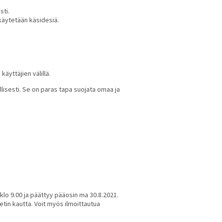
sti.
 käytetään käsidesiä.
äyttäjien välillä.
llisesti. Se on paras tapa suojata omaa ja
lo 9.00 ja päättyy pääosin ma 30.8.2021.
tin kautta. Voit myös ilmoittautua