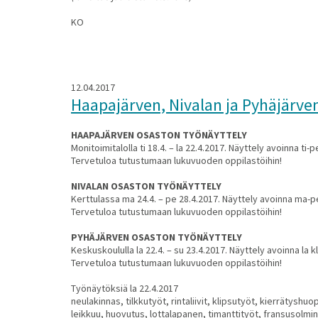
KO
12.04.2017
Haapajärven, Nivalan ja Pyhäjärve
HAAPAJÄRVEN OSASTON TYÖNÄYTTELY
Monitoimitalolla ti 18.4. – la 22.4.2017. Näyttely avoinna ti-pe
Tervetuloa tutustumaan lukuvuoden oppilastöihin!
NIVALAN OSASTON TYÖNÄYTTELY
Kerttulassa ma 24.4. – pe 28.4.2017. Näyttely avoinna ma-pe
Tervetuloa tutustumaan lukuvuoden oppilastöihin!
PYHÄJÄRVEN OSASTON TYÖNÄYTTELY
Keskuskoululla la 22.4. – su 23.4.2017. Näyttely avoinna la kl
Tervetuloa tutustumaan lukuvuoden oppilastöihin!
Työnäytöksiä la 22.4.2017
neulakinnas, tilkkutyöt, rintaliivit, klipsutyöt, kierrätys
leikkuu, huovutus, lottalapanen, timanttityöt, fransusolmi