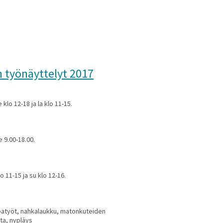
n työnäyttelyt 2017
 klo 12-18 ja la klo 11-15.
 9.00-18.00.
o 11-15 ja su klo 12-16.
huopatyöt, nahkalaukku, matonkuteiden
nta, nypläys