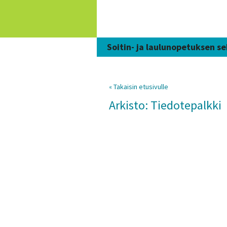
Siirry
sisältöön
Soitin- ja laulunopetuksen se
« Takaisin etusivulle
Arkisto: Tiedotepalkki