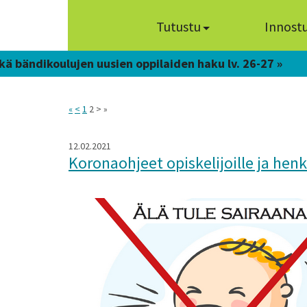
Tutustu
Innost
kä bändikoulujen uusien oppilaiden haku lv. 26-27 »
«
<
1
2 > »
12.02.2021
Koronaohjeet opiskelijoille ja hen