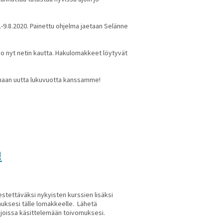
5.-9.8.2020. Painettu ohjelma jaetaan Selänne
jo nyt netin kautta. Hakulomakkeet löytyvät
tamaan uutta lukuvuotta kanssamme!
!
rjestettäväksi nykyisten kurssien lisäksi
muksesi tälle lomakkeelle. Lähetä
joissa käsittelemään toivomuksesi.