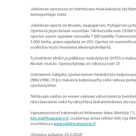
Jokilatvan opistossa on haettavana määräaikaista täyttämi
tuntiopettajan toimi.
Jokilatvan opisto on Nivalan, Haapajärven, Pyhäjärven ja Re
Opetusta järjestetään vuosittain 740 kurssilla noin 19.000 t
opiston suurin oppiaine runsaalla 7.000 tunnilla. Pianonsoi
3.000 tuntia, piano-oppilaita on 250. Opetus on suunnattu p
osallistuu myös muutamia aikuisopiskelijoita.
Työsuhteen ehdot ja palkkaus määräytyvät OVTES:n mukaan.
Nivalan osasto. Opetustunteja on viikossa noin 25.
Odotamme hakijalta opetustoimen henkilöstön kelpoisuu
(986/1998) 19 §:n mukaista kelpoisuutta sekä vahvaa peda
opetustyöhön.
Tehtävään valitun on ennen valinnan vahvistamista toimitet
rikostaustaote sekä hyväksyttävä lääkärintodistus tervey
Vapaamuotoiset hakemukset liitteineen tulee lähettää 7.5
kim.oja@haapajarvi.fi
. Lisätietoja antaa rehtori Kim Oja 0
osoitteessa
www.jokilatvanopisto.fi
.
(Ilmoitus julkaistu 29.3.2018)