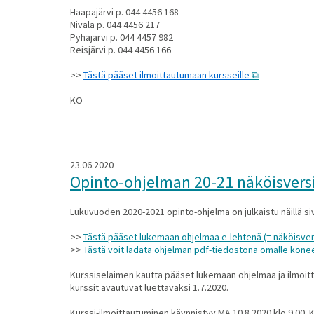
Haapajärvi p. 044 4456 168
Nivala p. 044 4456 217
Pyhäjärvi p. 044 4457 982
Reisjärvi p. 044 4456 166
>>
Tästä pääset ilmoittautumaan kursseille
KO
23.06.2020
Opinto-ohjelman 20-21 näköisvers
Lukuvuoden 2020-2021 opinto-ohjelma on julkaistu näillä sivu
>>
Tästä pääset lukemaan ohjelmaa e-lehtenä (= näköisver
>>
Tästä voit ladata ohjelman pdf-tiedostona omalle konee
Kurssiselaimen kautta pääset lukemaan ohjelmaa ja ilmoit
kurssit avautuvat luettavaksi 1.7.2020.
Kurssi-ilmoittautuminen käynnistyy MA 10.8.2020 klo 9.00. K