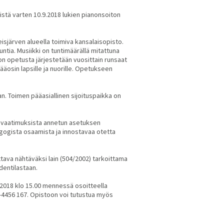
stä varten 10.9.2018 lukien pianonsoiton
isjärven alueella toimiva kansalaisopisto.
untia. Musiikki on tuntimäärällä mitattuna
ton opetusta järjestetään vuosittain runsaat
ääosin lapsille ja nuorille. Opetukseen
 Toimen pääasiallinen sijoituspaikka on
svaatimuksista annetun asetuksen
gogista osaamista ja innostavaa otetta
tava nähtäväksi lain (504/2002) tarkoittama
dentilastaan.
.2018 klo 15.00 mennessä osoitteella
44-4456 167. Opistoon voi tutustua myös