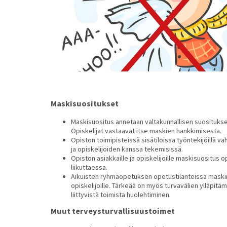
Maskisuositukset
Maskisuositus annetaan valtakunnallisen suosituksen m
Opiskelijat vastaavat itse maskien hankkimisesta.
Opiston toimipisteissä sisätiloissa työntekijöillä v
ja opiskelijoiden kanssa tekemisissä.
Opiston asiakkaille ja opiskelijoille maskisuositus op
liikuttaessa.
Aikuisten ryhmäopetuksen opetustilanteissa maskin 
opiskelijoille. Tärkeää on myös turvavälien ylläpitä
liittyvistä toimista huolehtiminen.
Muut terveysturvallisuustoimet