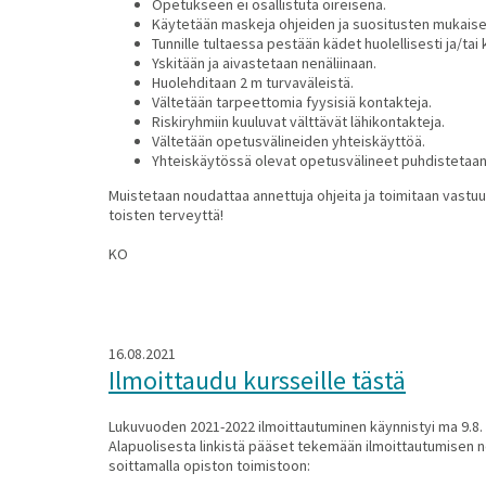
Opetukseen ei osallistuta oireisena.
Käytetään maskeja ohjeiden ja suositusten mukaise
Tunnille tultaessa pestään kädet huolellisesti ja/tai
Yskitään ja aivastetaan nenäliinaan.
Huolehditaan 2 m turvaväleistä.
Vältetään tarpeettomia fyysisiä kontakteja.
Riskiryhmiin kuuluvat välttävät lähikontakteja.
Vältetään opetusvälineiden yhteiskäyttöä.
Yhteiskäytössä olevat opetusvälineet puhdistetaan k
Muistetaan noudattaa annettuja ohjeita ja toimitaan vastuu
toisten terveyttä!
KO
16.08.2021
Ilmoittaudu kursseille tästä
Lukuvuoden 2021-2022 ilmoittautuminen käynnistyi ma 9.8. k
Alapuolisesta linkistä pääset tekemään ilmoittautumisen ne
soittamalla opiston toimistoon: