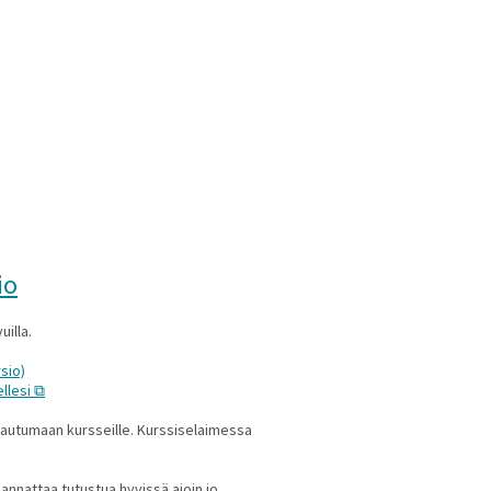
io
illa.
sio)
llesi
tautumaan kursseille. Kurssiselaimessa
annattaa tutustua hyvissä ajoin jo