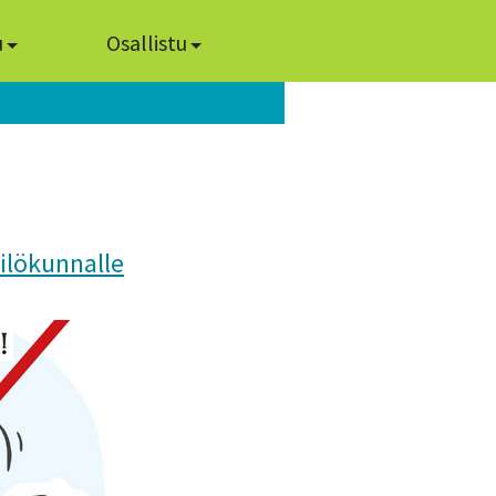
u
Osallistu
kilökunnalle