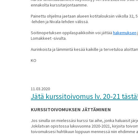
ennakolta kurssitarjontaamme.
Painettu ohjelma jaetaan alueen kotitalouksiin viikolla 32, 
-lehden ja Nivala-lehden välissä.
Soitinopetuksen oppilaspaikkoihin voi jättää
hakemuksen
Lomakkeet -sivulta.
Aurinkoista ja lämmintä kesää kaikille ja tervetuloa aloit
KO
11.03.2020
Jätä kurssitoivomus lv. 20-21 tästä
KURSSITOIVOMUKSEN JÄTTÄMINEN
Jos sinulla on mielessäsi kurssi tai aihe, jonka haluaisit jä
Jokilatvan opistossa lukuvuonna 2020-2021, kirjoita toivo
toivomuksesi huhtikuun loppuun mennessä niin ehdimme a