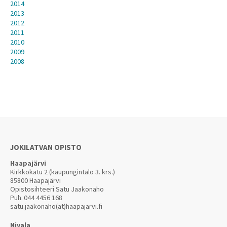
2014
2013
2012
2011
2010
2009
2008
JOKILATVAN OPISTO
Haapajärvi
Kirkkokatu 2 (kaupungintalo 3. krs.)
85800 Haapajärvi
Opistosihteeri Satu Jaakonaho
Puh.
044 4456 168
satu.jaakonaho(at)haapajarvi.fi
Nivala