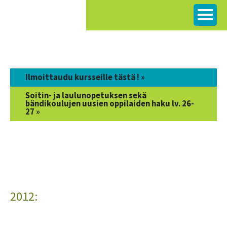
Siirry
sisältöön
Ilmoittaudu kursseille tästä ! »
Soitin- ja laulunopetuksen sekä
bändikoulujen uusien oppilaiden haku lv. 26-
27 »
2012: