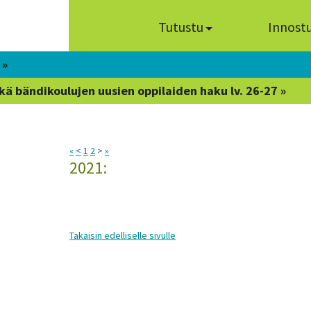
Tutustu
Innost
 »
kä bändikoulujen uusien oppilaiden haku lv. 26-27 »
«
<
1
2
>
»
2021:
Takaisin edelliselle sivulle