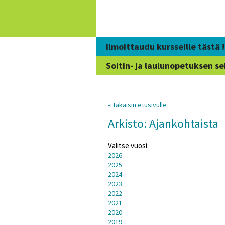
Siirry
sisältöön
Ilmoittaudu kursseille tästä !
Soitin- ja laulunopetuksen se
« Takaisin etusivulle
Arkisto: Ajankohtaista
Valitse vuosi:
2026
2025
2024
2023
2022
2021
2020
2019