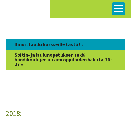
Siirry
sisältöön
Ilmoittaudu kursseille tästä ! »
Soitin- ja laulunopetuksen sekä
bändikoulujen uusien oppilaiden haku lv. 26-
27 »
2018: