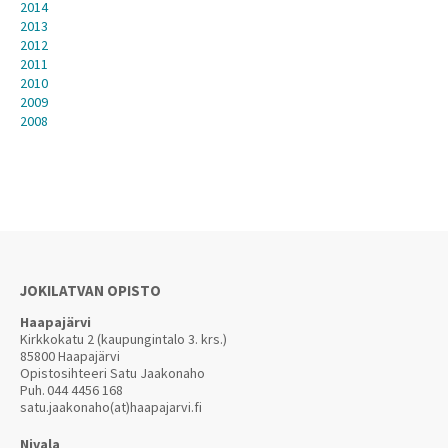
2014
2013
2012
2011
2010
2009
2008
JOKILATVAN OPISTO
Haapajärvi
Kirkkokatu 2 (kaupungintalo 3. krs.)
85800 Haapajärvi
Opistosihteeri Satu Jaakonaho
Puh.
044 4456 168
satu.jaakonaho(at)haapajarvi.fi
Nivala