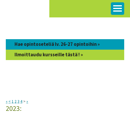
Siirry
sisältöön
Hae opintoseteliä lv. 26-27 opintoihin »
Ilmoittaudu kursseille tästä ! »
«
<
1
2
3
4
>
»
2023: