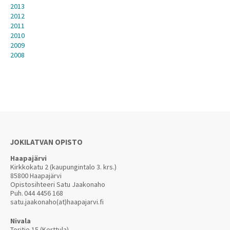
2013
2012
2011
2010
2009
2008
JOKILATVAN OPISTO
Haapajärvi
Kirkkokatu 2 (kaupungintalo 3. krs.)
85800 Haapajärvi
Opistosihteeri Satu Jaakonaho
Puh.
044 4456 168
satu.jaakonaho(at)haapajarvi.fi
Nivala
Toritie 15 (Kerttula)