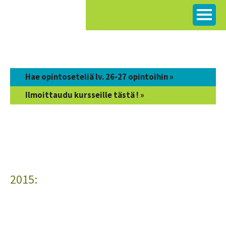
Siirry
sisältöön
Hae opintoseteliä lv. 26-27 opintoihin »
Ilmoittaudu kursseille tästä ! »
2015: