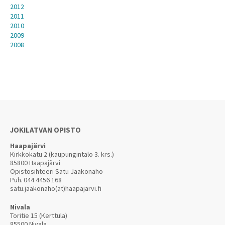
2012
2011
2010
2009
2008
JOKILATVAN OPISTO
Haapajärvi
Kirkkokatu 2 (kaupungintalo 3. krs.)
85800 Haapajärvi
Opistosihteeri Satu Jaakonaho
Puh.
044 4456 168
satu.jaakonaho(at)haapajarvi.fi
Nivala
Toritie 15 (Kerttula)
85500 Nivala