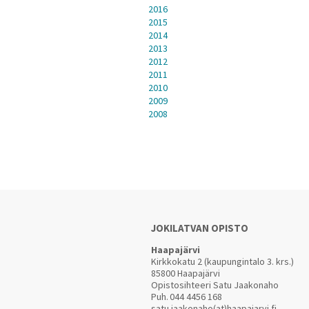
2016
2015
2014
2013
2012
2011
2010
2009
2008
JOKILATVAN OPISTO
Haapajärvi
Kirkkokatu 2 (kaupungintalo 3. krs.)
85800 Haapajärvi
Opistosihteeri Satu Jaakonaho
Puh.
044 4456 168
satu.jaakonaho(at)haapajarvi.fi