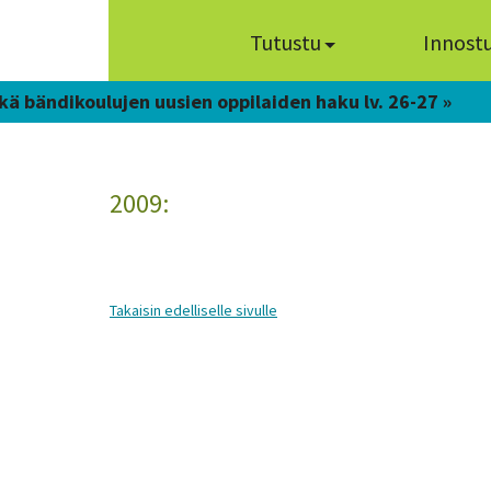
Tutustu
Innost
kä bändikoulujen uusien oppilaiden haku lv. 26-27 »
2009:
Takaisin edelliselle sivulle