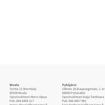
Nivala
Pyhäjärvi
Toritie 15 (Kerttula)
Ollintie 26 (kaupungintalo, 1. kr
85500 Nivala
86800 Pyhäsalmi
Opistosihteeri Mervi Alpua
Opistosihteeri Kaija Tienhaara
Puh.
044 4456 217
Puh.
044 4457 982
mervi.alpua(at)haapajarvi.fi
kaija.tienhaara(at)haapajarvi.fi