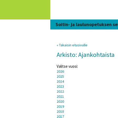
Siirry
sisältöön
Soitin- ja laulunopetuksen se
« Takaisin etusivulle
Arkisto: Ajankohtaista
Valitse vuosi:
2026
2025
2024
2023
2022
2021
2020
2019
2018
2017