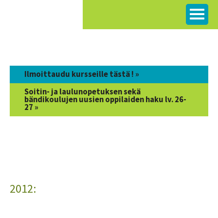
Siirry
sisältöön
Ilmoittaudu kursseille tästä ! »
Soitin- ja laulunopetuksen sekä
bändikoulujen uusien oppilaiden haku lv. 26-
27 »
2012: