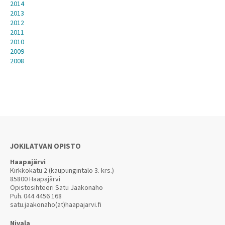
2014
2013
2012
2011
2010
2009
2008
JOKILATVAN OPISTO
Haapajärvi
Kirkkokatu 2 (kaupungintalo 3. krs.)
85800 Haapajärvi
Opistosihteeri Satu Jaakonaho
Puh.
044 4456 168
satu.jaakonaho(at)haapajarvi.fi
Nivala