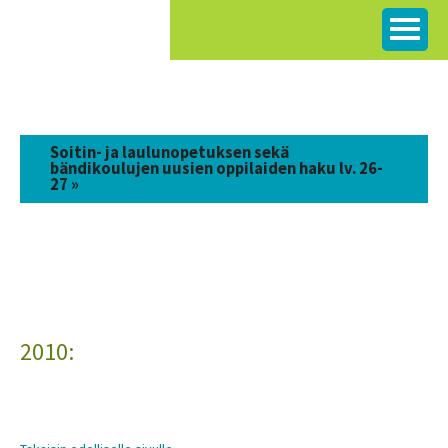
Siirry
sisältöön
Soitin- ja laulunopetuksen sekä
bändikoulujen uusien oppilaiden haku lv. 26-
27 »
2010: