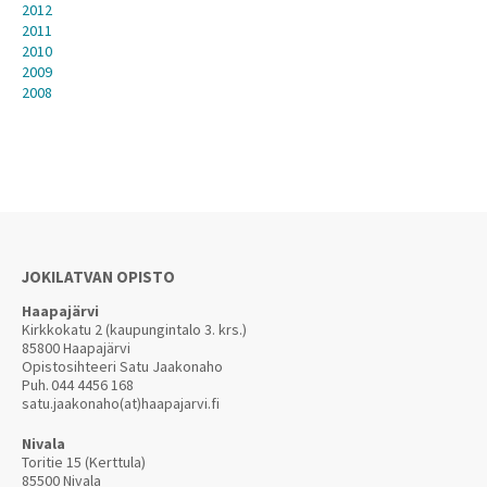
2012
2011
2010
2009
2008
JOKILATVAN OPISTO
Haapajärvi
Kirkkokatu 2 (kaupungintalo 3. krs.)
85800 Haapajärvi
Opistosihteeri Satu Jaakonaho
Puh.
044 4456 168
satu.jaakonaho(at)haapajarvi.fi
Nivala
Toritie 15 (Kerttula)
85500 Nivala