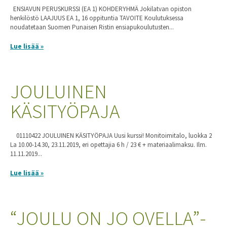
ENSIAVUN PERUSKURSSI (EA 1) KOHDERYHMÄ Jokilatvan opiston
henkilöstö LAAJUUS EA 1, 16 oppituntia TAVOITE Koulutuksessa
noudatetaan Suomen Punaisen Ristin ensiapukoulutusten...
Lue lisää »
JOULUINEN
KÄSITYÖPAJA
01110422 JOULUINEN KÄSITYÖPAJA Uusi kurssi! Monitoimitalo, luokka 2
La 10.00-14.30, 23.11.2019, eri opettajia 6 h / 23 € + materiaalimaksu. Ilm.
11.11.2019...
Lue lisää »
“JOULU ON JO OVELLA”-