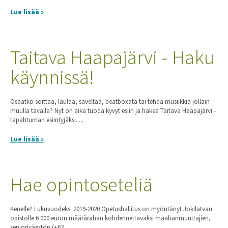
Lue lisää »
Taitava Haapajärvi - Haku
käynnissä!
Osaatko soittaa, laulaa, säveltää, beatboxata tai tehdä musiikkia jollain
muulla tavalla? Nyt on aika tuoda kyvyt esiin ja hakea Taitava Haapajärvi -
tapahtuman esiintyjäksi. ...
Lue lisää »
Hae opintoseteliä
Kenelle? Lukuvuodeksi 2019-2020 Opetushallitus on myöntänyt Jokilatvan
opistolle 6 000 euron määrärahan kohdennettavaksi maahanmuuttajien,
senioriväestön (+63...