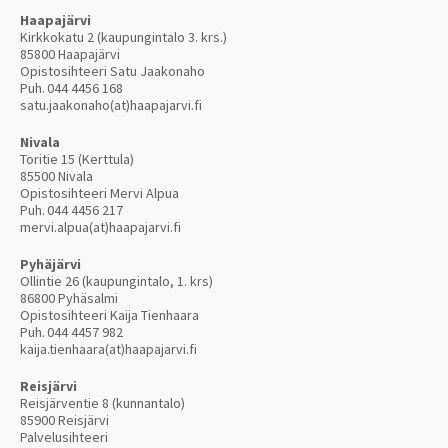
Haapajärvi
Kirkkokatu 2 (kaupungintalo 3. krs.)
85800 Haapajärvi
Opistosihteeri Satu Jaakonaho
Puh.
044 4456 168
satu.jaakonaho(at)haapajarvi.fi
Nivala
Toritie 15 (Kerttula)
85500 Nivala
Opistosihteeri Mervi Alpua
Puh.
044 4456 217
mervi.alpua(at)haapajarvi.fi
Pyhäjärvi
Ollintie 26 (kaupungintalo, 1. krs)
86800 Pyhäsalmi
Opistosihteeri Kaija Tienhaara
Puh.
044 4457 982
kaija.tienhaara(at)haapajarvi.fi
Reisjärvi
Reisjärventie 8 (kunnantalo)
85900 Reisjärvi
Palvelusihteeri