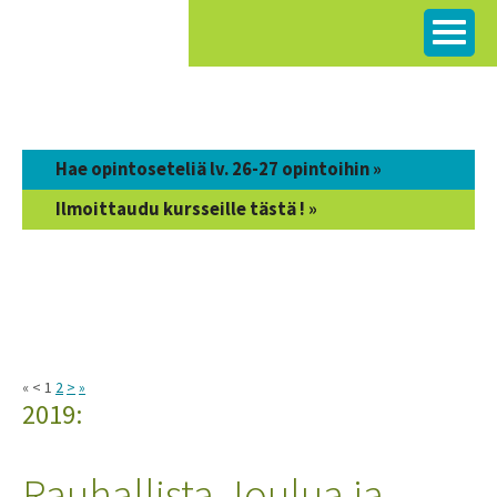
Siirry
sisältöön
Hae opintoseteliä lv. 26-27 opintoihin »
Ilmoittaudu kursseille tästä ! »
« < 1
2
>
»
2019:
Rauhallista Joulua ja