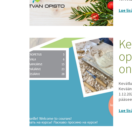
Lue lis
Ke
op
on
Kevätlu
Kevään 
1.12.202
pääsee v
Lue lis