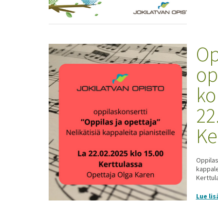
Op
op
ko
22
Ke
Oppilas
kappalei
Kerttul
Lue lis