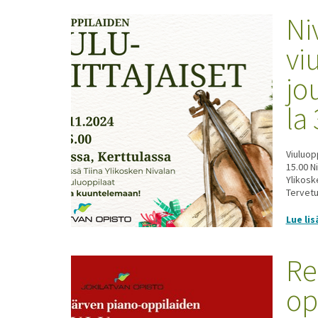
Ni
vi
jo
la
Viuluop
15.00 N
Ylikosk
Tervetu
Lue lis
Re
op