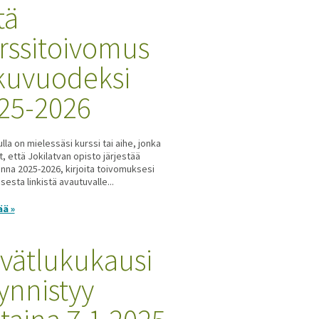
tä
rssitoivomus
kuvuodeksi
25-2026
lla on mielessäsi kurssi tai aihe, jonka
t, että Jokilatvan opisto järjestää
nna 2025-2026, kirjoita toivomuksesi
sesta linkistä avautuvalle...
ää »
vätlukukausi
ynnistyy