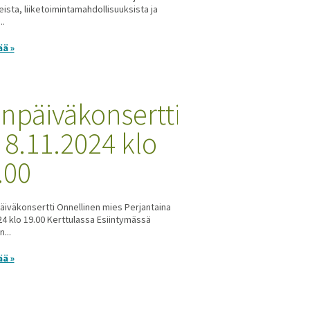
eista, liiketoimintamahdollisuuksista ja
..
ää »
änpäiväkonsertti
 8.11.2024 klo
.00
äiväkonsertti Onnellinen mies Perjantaina
24 klo 19.00 Kerttulassa Esiintymässä
n...
ää »