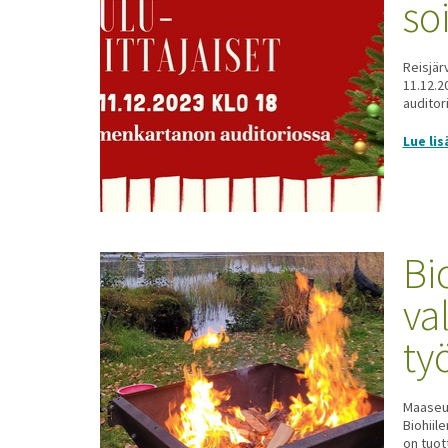
soi
Reisjär
11.12.2
auditor
Lue lis
Bi
va
ty
Maaseud
Biohiil
on tuot