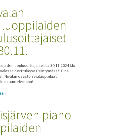
valan
uluoppilaiden
ulusoittajaiset
 30.11.
pilaiden Joulusoittajaiset La 30.11.2024 klo
ivalassa Kerttulassa Esiintymässä Tiina
en Nivalan osaston viuluoppilaat.
loa kuuntelemaan!...
ää »
isjärven piano-
pilaiden