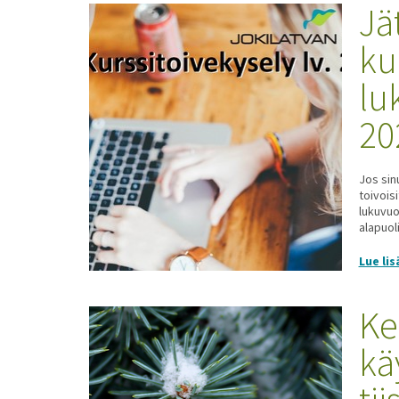
Jä
ku
lu
20
Jos sinu
toivoisi
lukuvuo
alapuoli
Lue lis
Ke
kä