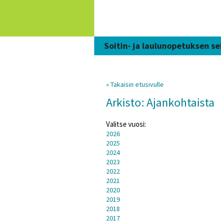
Siirry
sisältöön
Soitin- ja laulunopetuksen se
« Takaisin etusivulle
Arkisto: Ajankohtaista
Valitse vuosi:
2026
2025
2024
2023
2022
2021
2020
2019
2018
2017