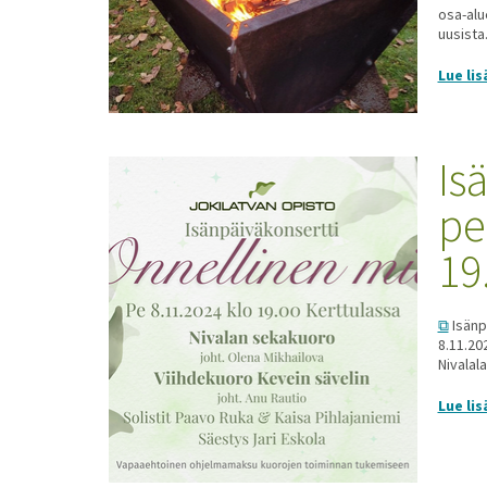
osa-alu
uusista.
Lue lis
Is
pe
19
Isänp
8.11.20
Nivalala
Lue lis