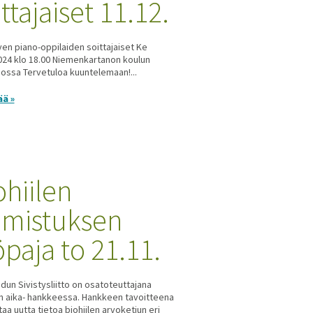
ttajaiset 11.12.
ven piano-oppilaiden soittajaiset Ke
024 klo 18.00 Niemenkartanon koulun
iossa Tervetuloa kuuntelemaan!...
ää »
ohiilen
lmistuksen
öpaja to 21.11.
un Sivistysliitto on osatoteuttajana
en aika- hankkeessa. Hankkeen tavoitteena
taa uutta tietoa biohiilen arvoketjun eri