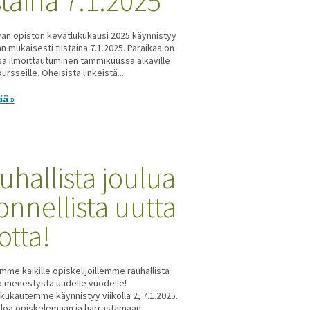
istaina 7.1.2025
van opiston kevätlukukausi 2025 käynnistyy
n mukaisesti tiistaina 7.1.2025. Paraikaa on
 ilmoittautuminen tammikuussa alkaville
kursseille. Oheisista linkeistä...
ää »
uhallista joulua
 onnellista uutta
otta!
mme kaikille opiskelijoillemme rauhallista
ja menestystä uudelle vuodelle!
kukautemme käynnistyy viikolla 2, 7.1.2025.
loa opiskelemaan ja harrastamaan...