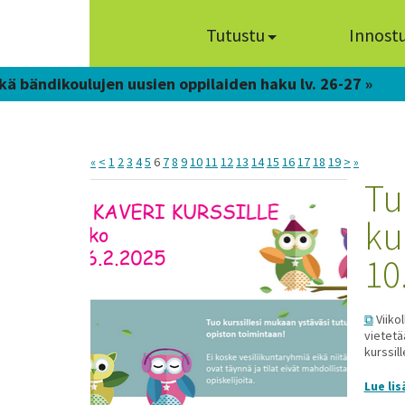
Tutustu
Innost
kä bändikoulujen uusien oppilaiden haku lv. 26-27 »
«
<
1
2
3
4
5
6
7
8
9
10
11
12
13
14
15
16
17
18
19
>
»
Tu
kur
10
Viikol
vietetä
kurssill
Lue lis