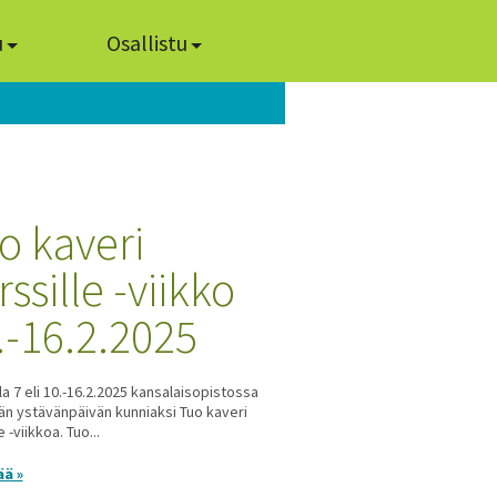
u
Osallistu
o kaveri
ssille -viikko
.-16.2.2025
la 7 eli 10.-16.2.2025 kansalaisopistossa
än ystävänpäivän kunniaksi Tuo kaveri
e -viikkoa. Tuo...
ää »