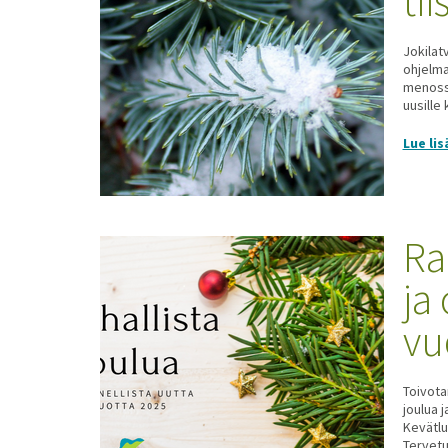
ti
Jokilat
ohjelma
menossa
uusille 
Lue lis
Ra
ja
vu
Toivota
joulua 
Kevätlu
Tervetu